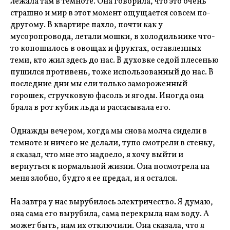
лежала там в темноте. Она говорила, что это очень
страшно и мир в этот момент ощущается совсем по-
другому. В квартире пахло, почти как у
мусоропровода, летали мошки, в холодильнике что-
то копошилось в овощах и фруктах, оставленных
теми, кто жил здесь до нас. В духовке седой плесенью
пушился противень, тоже использованный до нас. В
последние дни мы ели только замороженный
горошек, стручковую фасоль и ягоды. Иногда она
брала в рот кубик льда и рассасывала его.
Однажды вечером, когда мы снова молча сидели в
темноте и ничего не делали, тупо смотрели в стенку,
я сказал, что мне это надоело, я хочу выйти и
вернуться к нормальной жизни. Она посмотрела на
меня злобно, будто я ее предал, и я остался.
На завтра у нас вырубилось электричество. Я думаю,
она сама его вырубила, сама перекрыла нам воду. А
может быть, нам их отключили. Она сказала, что я