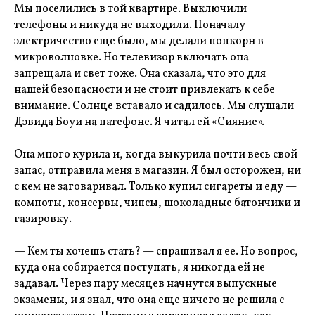
Мы поселились в той квартире. Выключили
телефоны и никуда не выходили. Поначалу
электричество еще было, мы делали попкорн в
микроволновке. Но телевизор включать она
запрещала и свет тоже. Она сказала, что это для
нашей безопасности и не стоит привлекать к себе
внимание. Солнце вставало и садилось. Мы слушали
Дэвида Боуи на патефоне. Я читал ей «Сияние».
Она много курила и, когда выкурила почти весь свой
запас, отправила меня в магазин. Я был осторожен, ни
с кем не заговаривал. Только купил сигареты и еду —
компоты, консервы, чипсы, шоколадные батончики и
газировку.
— Кем ты хочешь стать? — спрашивал я ее. Но вопрос,
куда она собирается поступать, я никогда ей не
задавал. Через пару месяцев начнутся выпускные
экзамены, и я знал, что она еще ничего не решила с