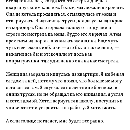
Все закончилось, когда кто-то открыл дверь в
квартиру своим ключом. Голые, мы лежали в кровати.
Она не хотела просыпаться, отмахнулась от меня и
отвернулась. Я натягивал трусы, когда услышал крик
из коридора. Она оторвала голову от подушки и
строго посмотрела на меня, будто это я кричал. А тем
временем на пороге появилась женщина. Еще чуть-
чуть и ее глазные яблоки — это было так смешно, —
выкатились бы и отскочили от пола как
попрыгунчики, так удивленно она на нас смотрела.
Женщина заорала и кинулась из квартиры. Я выбежал
следом за ней, потому что понял, что больше не могу
оставаться там. Я спускался по лестнице босиком, в
одних трусах, но не обращал на это внимания, я устал
и хотел домой. Хотел вернуться в школу, поступить в
университет и устроиться на работу. Я хотел жить.
А если солнце погаснет, мне будет все равно.