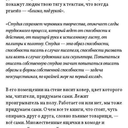
покажут людям твою тягу к текстам, что всегда
рraesto —
«близко, под рукой»
.
«Студия сохраняет черновики творчества, отмечает следы
трудоемкого процесса, который ведет от способности к
действию, от пишущей руки к исписанному листу, от
палитры к полотну. Студия — это образ способности,
способности писать в случае писателя, способности рисовать
или ваять в случае художника или скульптора. Попытаться
описать собственную студию значит попытаться описать
образы и формы собственной способности — задача
неосуществимая, по крайней мере на первый взгляд».
В его помещении на стене висит ковер, цвет которого
мы, читатели, придумаем сами. Лежит
проигрыватель на полу. Работает он или нет, мы тоже
придумаем сами. О чем все те книги, что стоят, чуть
опираясь друг о друга, словно пьяные товарищи, —
всё сами. Множественные ящички в комоде и