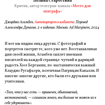
Полина Старостина
Критик, автор телеграм-канала
«Место для
эпиграфа
»
Джорджо Агамбен.
Автопортрет в кабинете
. Перевод
Александра Дунаева. 2-е издание. Москва: Ad Marginem, 2024
И вот мы видим лица других. С фотографий и
портретов смотрят те, кого уже нет. Восстанавливая
дни своей жизни, Агамбен сыплет именами
писателей на каждой странице: чуткий и дарящий
радость Хосе Бергамин, по-наставнически важный
Клаудио Ругафьори, поэтичная Патриция Кавалли. И
многие-многие другие, кто были его друзьями или
учителями.
«Того, что у нас есть — привычек, обыкновений,
воспоминаний, — слишком много, мы больше не можем их в
себе удерживать».