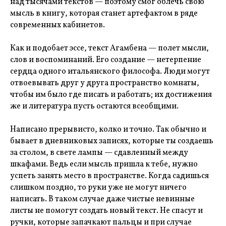
над тысячами текстов — поэтому смог облечь свою
мысль в книгу, которая станет артефактом в ряде
современных кабинетов.
Как и подобает эссе, текст Агамбена — полет мысли,
слов и воспоминаний. Его создание — нетерпение
сердца одного итальянского философа. Люди могут
отвоевывать друг у друга пространство комнаты,
чтобы им было где писать и работать; их достижения
же и литература пусть остаются всеобщими.
Написано прерывисто, колко и точно. Так обычно и
бывает в дневниковых записях, которые ты создаешь
за столом, в свете лампы — сдавленный между
шкафами. Ведь если мысль пришла к тебе, нужно
успеть занять место в пространстве. Когда садишься
слишком поздно, то руки уже не могут ничего
написать. В таком случае даже чистые невинные
листы не помогут создать новый текст. Не спасут и
ручки, которые запачкают пальцы и при случае