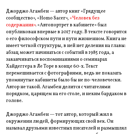
Джорджо Агамбен — автор книг «Грядущее
сообщество», «Homo Sacer»,
«Человек без
содержания»
. «Автопортрет в кабинете» был
опубликован впервые в 2017 году. В тексте говорится
о его философском пути и пути жизненном. Книга не
имеет четкой структуры, в ней нет деления на главы:
абзац может начинаться с событий в 1985 года, а
заканчиваться воспоминаниями о семинарах
Хайдеггера в Ле Торе в конце 60-х. Текст
перемешивается с фотографиями, ведь не показать
упомянутые кабинеты было бы не по-человечески.
Автор не такой. Агамбен делится с читателями
порядком, царящем на его столе, и неким бардаком в
голове.
Джорджо Агамбен — тот автор, который жил в
окружении людей, формирующих свой век. Он
называл друзьями известных писателей и размышлял