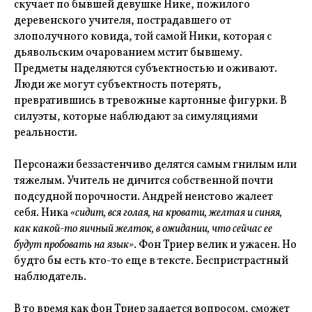
скучает по бывшей девушке Нике, пожилого
деревенского учителя, пострадавшего от
злополучного ковида, той самой Ники, которая с
дьявольским очарованием мстит бывшему.
Предметы наделяются субъектностью и оживают.
Люди же могут субъектность потерять,
превратившись в тревожные картонные фигурки. В
силуэты, которые наблюдают за симуляциями
реальности.
Персонажи беззастенчиво делятся самым гнилым или
тяжелым. Учитель не дичится собственной почти
подсудной порочности. Андрей неистово жалеет
себя. Ника
«сидит, вся голая, на кровати, желтая и синяя,
как какой-то яичный желток, в ожидании, что сейчас ее
будут пробовать на язык»
. Фон Триер велик и ужасен. Но
будто бы есть кто-то еще в тексте. Беспристрастный
наблюдатель.
В то время как фон Триер задается вопросом, сможет