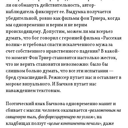
ли он обмануть действительность, автор-
наблюдатель фиксирует ее. Выдумка получается
убедительной, ровно как фильмы фон Триера, когда
мы одновременно и верим и не верим
происходящему. Допустим, можем ли мы всерьез
думать, что бог говорил с героиней фильма «Рассекая
волны» и требовал спасти искалеченного мужа за
счет собственного нравственного падения? В какой-
то момент Фон Триер становится настолько жесток,
что не верить становится невозможно: было бы
слишком больно думать, что все эти испытания —
бред сумасшедшей. Режиссер путает нас и оставляет в
мороке визуального. И Бычков путает нас
наваждением текстовым.
Поэтический язык Бычкова одновременно манит и
сбивает с мысли: человек оказывается
«разложенным на
священную пыль, фосфоресцирующую по углам»,
на
кладбищах ползут
«целые континенты печали»,
даже