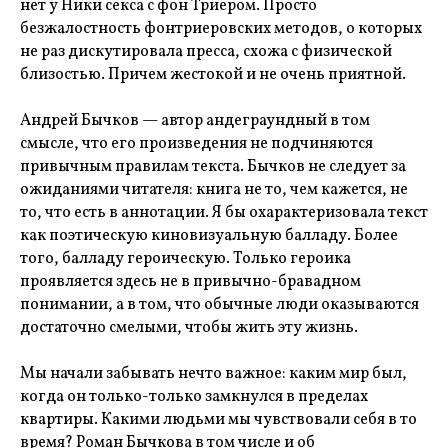
нет у Ники секса с фон Триером. Просто
безжалостность фонтриеровских методов, о которых
не раз дискутировала пресса, схожа с физической
близостью. Причем жестокой и не очень приятной.
Андрей Бычков — автор андеграундный в том
смысле, что его произведения не подчиняются
привычным правилам текста. Бычков не следует за
ожиданиями читателя: книга не то, чем кажется, не
то, что есть в аннотации. Я бы охарактеризовала текст
как поэтическую киновизуальную балладу. Более
того, балладу героическую. Только героика
проявляется здесь не в привычно-бравадном
понимании, а в том, что обычные люди оказываются
достаточно смелыми, чтобы жить эту жизнь.
Мы начали забывать нечто важное: каким мир был,
когда он только-только замкнулся в пределах
квартиры. Какими людьми мы чувствовали себя в то
время? Роман Бычкова в том числе и об