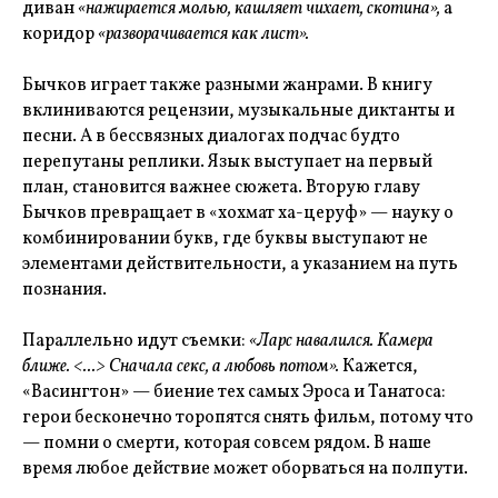
диван
«нажирается молью, кашляет чихает, скотина»,
а
коридор
«разворачивается как лист».
Бычков играет также разными жанрами. В книгу
вклиниваются рецензии, музыкальные диктанты и
песни. А в бессвязных диалогах подчас будто
перепутаны реплики. Язык выступает на первый
план, становится важнее сюжета. Вторую главу
Бычков превращает в «хохмат ха-церуф» — науку о
комбинировании букв, где буквы выступают не
элементами действительности, а указанием на путь
познания.
Параллельно идут съемки:
«Ларс навалился. Камера
ближе. <...> Сначала секс, а любовь потом».
Кажется,
«Васингтон» — биение тех самых Эроса и Танатоса:
герои бесконечно торопятся снять фильм, потому что
— помни о смерти, которая совсем рядом. В наше
время любое действие может оборваться на полпути.