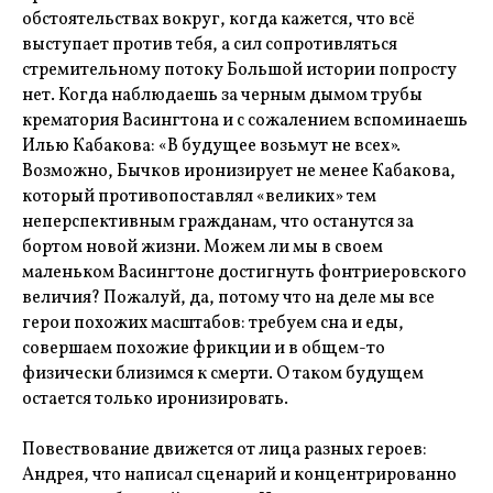
обстоятельствах вокруг, когда кажется, что всё
выступает против тебя, а сил сопротивляться
стремительному потоку Большой истории попросту
нет. Когда наблюдаешь за черным дымом трубы
крематория Васингтона и с сожалением вспоминаешь
Илью Кабакова: «В будущее возьмут не всех».
Возможно, Бычков иронизирует не менее Кабакова,
который противопоставлял «великих» тем
неперспективным гражданам, что останутся за
бортом новой жизни. Можем ли мы в своем
маленьком Васингтоне достигнуть фонтриеровского
величия? Пожалуй, да, потому что на деле мы все
герои похожих масштабов: требуем сна и еды,
совершаем похожие фрикции и в общем-то
физически близимся к смерти. О таком будущем
остается только иронизировать.
Повествование движется от лица разных героев:
Андрея, что написал сценарий и концентрированно