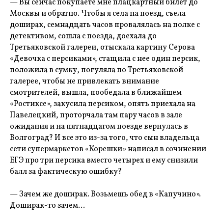
— Вы сейчас покупаете мне плацкартный билет до
Москвы и обратно. Чтобы я села на поезд, съела
доширак, семнадцать часов провалялась на полке с
детективом, сошла с поезда, доехала до
Третьяковской галереи, отыскала картину Серова
«Девочка с персиками», стащила с нее один персик,
положила в сумку, погуляла по Третьяковской
галерее, чтобы не привлекать внимание
смотрителей, вышла, пообедала в ближайшем
«Ростиксе», закусила персиком, опять приехала на
Павелецкий, проторчала там пару часов в зале
ожидания и на пятнадцатом поезде вернулась в
Волгоград? И все это из-за того, что сын владельца
сети супермаркетов «Корешки» написал в сочинении
ЕГЭ про три персика вместо четырех и ему снизили
балл за фактическую ошибку?
— Зачем же доширак. Возьмешь обед в «Капучино».
Доширак-то зачем…