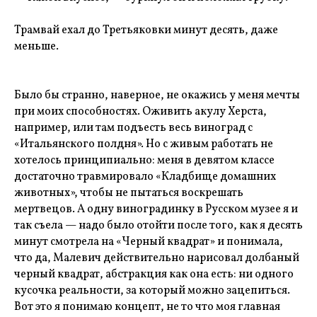
Трамвай ехал до Третьяковки минут десять, даже
меньше.
Было бы странно, наверное, не окажись у меня мечты
при моих способностях. Оживить акулу Херста,
например, или там подъесть весь виноград с
«Итальянского полдня». Но с живым работать не
хотелось принципиально: меня в девятом классе
достаточно травмировало «Кладбище домашних
животных», чтобы не пытаться воскрешать
мертвецов. А одну виноградинку в Русском музее я и
так съела — надо было отойти после того, как я десять
минут смотрела на «Черный квадрат» и понимала,
что да, Малевич действительно нарисовал долбаный
черный квадрат, абстракция как она есть: ни одного
кусочка реальности, за который можно зацепиться.
Вот это я понимаю концепт, не то что моя главная