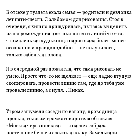
В отсеке у туалета ехала семья — родители и девчонка
лет пяти-шести. С альбомом для рисования. Стоя в
очереди, я хищно прищурилась, пытаясь выцепить
из нагромождения цветных пятен и линий что-то,
что маленькая художница нарисовала более-менее
осознанно и правдоподобно — не получилось,
только заболела голова.
Я в очередной раз пожалела, что сама рисовать не
умею. Просто что-то не щелкает — еще ладно втупую
скопировать, провести линию там, где до тебя уже
провели линию, а с нуля… Никак.
Утром зашумели соседи по вагону, проводница
прошла, голосом громкоговорителя объявляя
«Москва через полчаса» — я наспех собрала
постельное белье и сложила полку. Замелькали