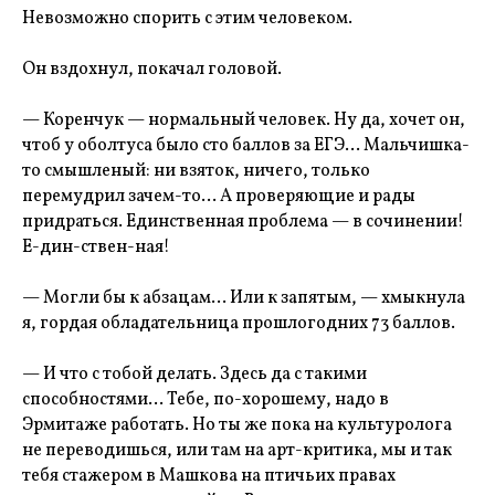
Невозможно спорить с этим человеком.
Он вздохнул, покачал головой.
— Коренчук — нормальный человек. Ну да, хочет он,
чтоб у оболтуса было сто баллов за ЕГЭ… Мальчишка-
то смышленый: ни взяток, ничего, только
перемудрил зачем-то… А проверяющие и рады
придраться. Единственная проблема — в сочинении!
Е-дин-ствен-ная!
— Могли бы к абзацам… Или к запятым, — хмыкнула
я, гордая обладательница прошлогодних 73 баллов.
— И что с тобой делать. Здесь да с такими
способностями... Тебе, по-хорошему, надо в
Эрмитаже работать. Но ты же пока на культуролога
не переводишься, или там на арт-критика, мы и так
тебя стажером в Машкова на птичьих правах