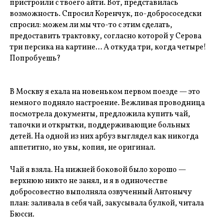
пристроили с твоего айти. Вот, представилась
возможность. Спросил Коренчук, по-добрососедски
спросил: можем ли мы что-то с этим сделать,
предоставить трактовку, согласно которой у Серова
три персика на картине… А откуда три, когда четыре!
Попробуешь?
В Москву я ехала на новеньком первом поезде — это
немного подняло настроение. Вежливая проводница
посмотрела документы, предложила купить чай,
тапочки и открытки, поддерживающие больных
детей. На одной из них арбуз выглядел как никогда
аппетитно, но увы, копия, не оригинал.
Чай я взяла. На нижней боковой было хорошо —
верхнюю никто не занял, и я в одиночестве
добросовестно выполняла озвученный Антонычу
план: заливала в себя чай, закусывала булкой, читала
Бюсси.