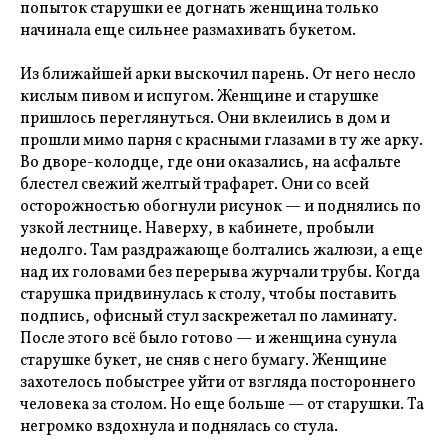
попыток старушки ее догнать женщина только
начинала еще сильнее размахивать букетом.
Из ближайшей арки выскочил парень. От него несло
кислым пивом и испугом. Женщине и старушке
пришлось переглянуться. Они вклеились в дом и
прошли мимо парня с красными глазами в ту же арку.
Во дворе-колодце, где они оказались, на асфальте
блестел свежий желтый трафарет. Они со всей
осторожностью обогнули рисунок — и поднялись по
узкой лестнице. Наверху, в кабинете, пробыли
недолго. Там раздражающе болтались жалюзи, а еще
над их головами без перерыва журчали трубы. Когда
старушка придвинулась к столу, чтобы поставить
подпись, офисный стул заскрежетал по ламинату.
После этого всё было готово — и женщина сунула
старушке букет, не сняв с него бумагу. Женщине
захотелось побыстрее уйти от взгляда постороннего
человека за столом. Но еще больше — от старушки. Та
негромко вздохнула и поднялась со стула.