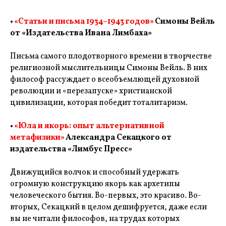
•
«Статьи и письма 1934–1943 годов»
Симоны Вейль
от «Издательства Ивана Лимбаха»
Письма самого плодотворного времени в творчестве
религиозной мыслительницы Симоны Вейль. В них
философ рассуждает о всеобъемлющей духовной
революции и «перезапуске» христианской
цивилизации, которая победит тоталитаризм.
•
«Юла и якорь: опыт альтернативной
метафизики»
Александра Секацкого от
издательства «Лимбус Пресс»
Движущийся волчок и способный удержать
огромную конструкцию якорь как архетипы
человеческого бытия. Во-первых, это красиво. Во-
вторых, Секацкий в целом дешифруется, даже если
вы не читали философов, на трудах которых