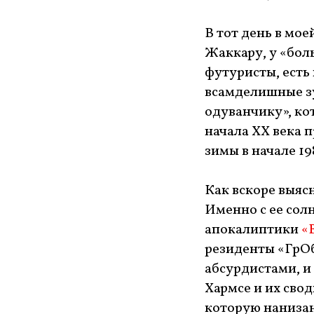
В тот день в мо
Жаккару, у «бол
футуристы, есть 
всамделишные з
одуванчику», ко
начала XX века 
зимы в начале 19
Как вскоре выяс
Именно с ее солн
апокалиптики
«
резиденты «ГрОб
абсурдистами, и
Хармсе и их сво
которую нанизан