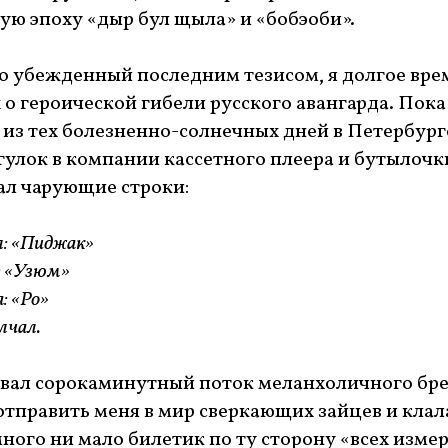
ую эпоху «дыр бул щыла» и «бобэоби».
 убежденный последним тезисом, я долгое вре
 о героической гибели русского авангарда. Пок
 из тех болезненно-солнечных дней в Петербурге
гулок в компании кассетного плеера и бутылоч
ал чарующие строки:
л: «Пиджак»
: «Узюм»
: «Ро»
лчал.
вал сорокаминутный поток меланхоличного бре
отправить меня в мир сверкающих зайцев и кла
много ни мало билетик по ту сторону «всех изме