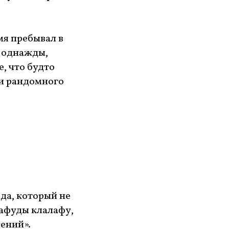
мя пребывал в
а однажды,
, что будто
ки рандомного
да, который не
лафуды клалафу,
рений».