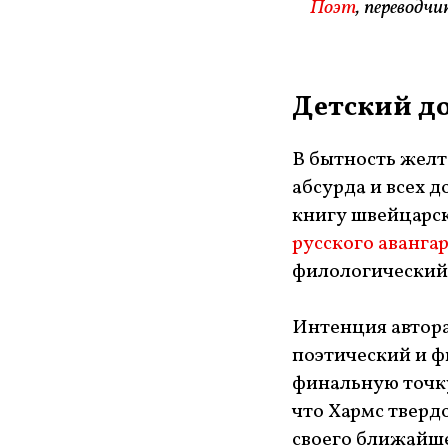
Поэт
, переводчи
Детский д
В бытность желт
абсурда и всех д
книгу швейцарс
русского аванга
филологический 
Интенция автора 
поэтический и ф
финальную точку 
что Хармс тверд
своего ближайше