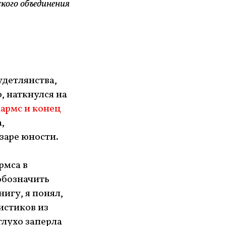
ского объединения
удетлянства,
, наткнулся на
армс и конец
,
заре юности.
рмса в
обозначить
игу, я понял,
истиков из
глухо заперла