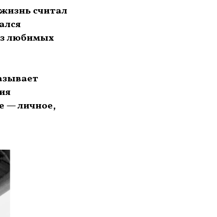
 жизнь считал
ался
 из любимых
казывает
ия
е — личное,