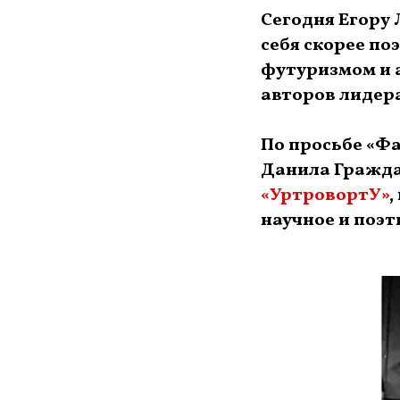
Сегодня Егору 
себя скорее по
футуризмом и а
авторов лидер
По просьбе «Ф
Данила Гражда
«УртровортУ»
,
научное и поэт