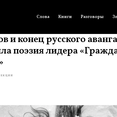
Слова
Книги
Разговоры
З
ов и конец русского аванг
ла поэзия лидера «Гражд
»
ЛЕКЦИИ