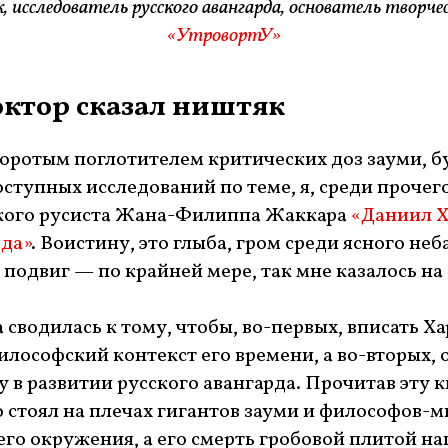
к, исследователь русского авангарда, основатель творче
«УтровортУ»
октор сказал ништяк
оротым поглотителем критических доз зауми, б
оступных исследований по теме, я, среди прочего
кого русиста Жана-Филиппа Жаккара
«Даниил Х
рда»
. Воистину, это глыба, гром среди ясного неба
подвиг — по крайней мере, так мне казалось на 
сводилась к тому, чтобы, во-первых, вписать Ха
илософский контекст его времени, а во-вторых, 
в развитии русского авангарда. Прочитав эту кн
о стоял на плечах гигантов зауми и философов-м
го окружения, а его смерть гробовой плитой на