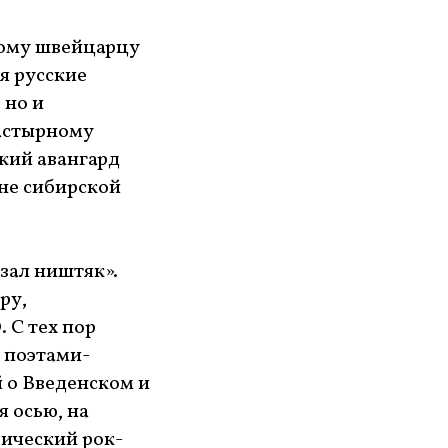
мому швейцарцу
я русские
 но и
астырному
кий авангард
ине сибирской
азал ништяк».
ру,
 С тех пор
ь поэтами-
 о Введенском и
я осью, на
рический рок-