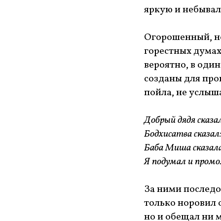
яркую и небывал
Огорошенный, но
горестных думах
вероятно, в один
созданы для про
пойла, не услыш
Добрый дядя сказа
Бодхисатва сказал
Баба Миша сказала
Я подумал и промо
За ними последо
только норовил 
но и обещал ни 