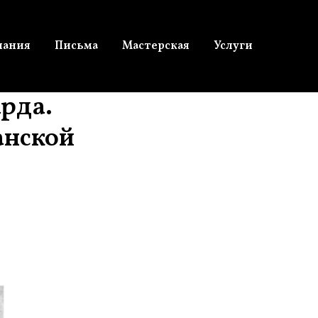
нания
Письма
Мастерская
Услуги
арда.
анской