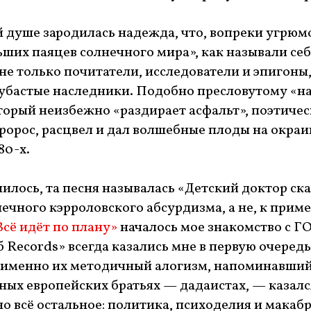
ей душе зародилась надежда, что, вопреки угрю
ьших паяцев солнечного мира», как называли себ
не только почитатели, исследователи и эпигоны,
убастые наследники. Подобно пресловутому «н
торый неизбежно «раздирает асфальт», поэтичес
пророс, расцвел и дал волшебные плоды на окра
80-х.
нилось, та песня называлась «Детский доктор ск
ечного кэрроловского абсурдизма, а не, к приме
Всё идёт по плану»
началось мое знакомство с ГО.
 Records» всегда казались мне в первую очеред
 именно их методичный алогизм, напоминавший
дных европейских братьях — дадаистах, — казалс
о всё остальное: политика, психоделия и макаб