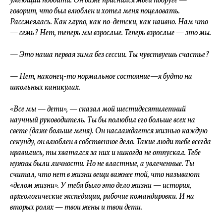
умеющий подойти. Он даже приснился моей подруге —
говорит, что был влюблен и хотел меня поцеловать.
Рассмеялась. Как глупо, как по-детски, как наивно. Нам что
— семь? Нет, теперь мы взрослые. Теперь взрослые — это мы.
— Это наша первая зима без сессии. Ты чувствуешь счастье?
— Нет, наконец-то нормальное состояние—я будто на
школьных каникулах.
«Все мы — дети», — сказал мой шестидесятилетний
научный руководитель. Ты бы полюбил его больше всех на
свете (даже больше меня). Он наслаждается жизнью каждую
секунду, он влюблен в собственное дело. Такие люди тебе всегда
нравились, ты хватался за них и никогда не отпускал. Тебе
нужны были личности. Но не властные, а увлеченные. Ты
считал, что нет в жизни вещи важнее той, что называют
«делом жизни». У тебя было это дело жизни — история,
археологические экспедиции, рабочие командировки. И на
вторых ролях — твои жены и твои дети.