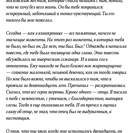
московским местам, которые стали нашими с ним, поняла,
что не хочу без него жить. Он бы тебе понравился:
остроумный, заботливый и тонко чувствующий. Ты его
такого бы мне пожелал.
Сегодня — как в кинохронике — все памятные, ничего не
значащие моменты. На этот раз моменты, в которых тебя
не было, но был он. Да нет, ты был. Был! Однажды я написала
повесть, где тебе была посвящена одна глава. Эта повесть
обсуждалась на творческом семинаре. И я взяла его в
оппоненты. Ему никогда не было близко мое мироощущение
— сознание маленькой, наивной девочки, как он тогда говорил.
Но мне было важно, чтобы он высказался о том, что я
прожила за девятнадцать лет. Прочитал — раскритиковал.
Сказал, что все герои мертвы. Кроме одного — отца. Я писала
о тебе с нежностью, с упоением, с благодарностью, вытирая
слезы. Тогда я еще оплакивала тебя. И он прочел и оценил
главу об отце, не зная, что отец был не выдуманным, а
настоящим.
О том, что ты умер, когда мне исполнилось двенадцать, он